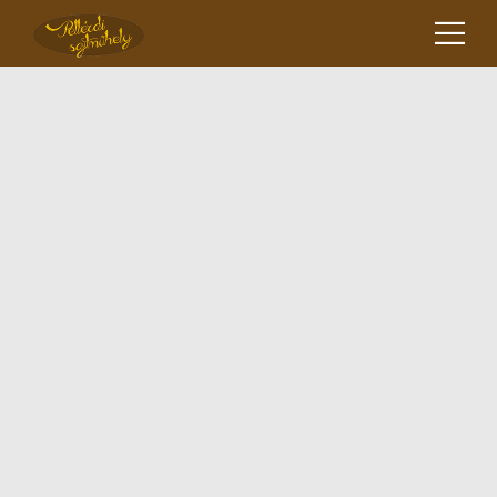
Főoldal
Jersey tenyészet
Termékeink
Árlista
Nyitvatartás
Galéria
Kapcsolat